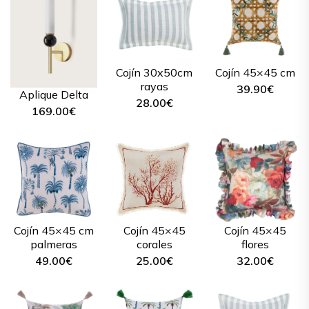
Cojín 30x50cm
Cojín 45×45 cm
rayas
39.90
€
Aplique Delta
28.00
€
169.00
€
Cojín 45×45 cm
Cojín 45×45
Cojín 45×45
palmeras
corales
flores
49.00
€
25.00
€
32.00
€