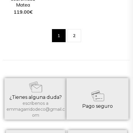
Matea
119.00
€
1
2
¿Tienes alguna duda?
escríbenos a
Pago seguro
emmagarridodeco@gmail.c
om